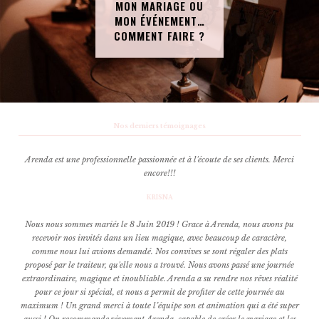
MON MARIAGE OU
MON ÉVÉNEMENT…
COMMENT FAIRE ?
Nos derniers témoignages
Arenda est une professionnelle passionnée et à l'écoute de ses clients. Merci
encore!!!
KRISNA
Nous nous sommes mariés le 8 Juin 2019 ! Grace à Arenda, nous avons pu
recevoir nos invités dans un lieu magique, avec beaucoup de caractère,
comme nous lui avions demandé. Nos convives se sont régaler des plats
proposé par le traiteur, qu'elle nous a trouvé. Nous avons passé une journée
extraordinaire, magique et inoubliable. Arenda a su rendre nos rêves réalité
pour ce jour si spécial, et nous a permit de profiter de cette journée au
maximum ! Un grand merci à toute l’équipe son et animation qui a été super
aussi ! On recommande vivement Arenda, capable de créer le mariage et les