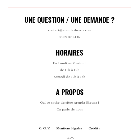
UNE QUESTION / UNE DEMANDE ?
contact@arendasheona.com
06 09 87 84 87
HORAIRES
Du Lundi au Vendredi
de 10h à 19h
Samedi de 10h à 18h
A PROPOS
Qui se cache derrière Arenda Sheona ?
On parle de nous
C. G. V.
Mentions légales
Crédits