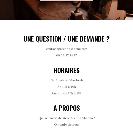
UNE QUESTION / UNE DEMANDE ?
contact@arendasheona.com
06 09 87 84 87
HORAIRES
Du Lundi au Vendredi
de 10h à 19h
Samedi de 10h à 18h
A PROPOS
Qui se cache derrière Arenda Sheona ?
On parle de nous