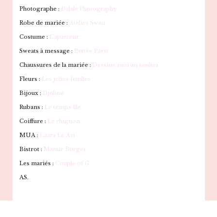
Photographe :
Dalale Photography
Robe de mariée :
Atelier Swan
Costume :
L’apiéceur
Sweats à message :
Buttée Paris
Chaussures de la mariée :
Dessine moi un soulier
Fleurs :
Les jolies feuilles
Bijoux :
Djoline
Rubans :
Le temps file
Coiffure :
Le chignon
MUA :
Laura Le Art
Bistrot :
Mamie Burger
Les mariés :
Couple of G
AS.